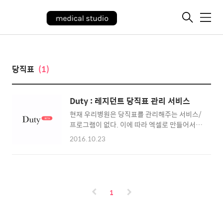
메
뉴
당직표
(1)
Duty : 레지던트 당직표 관리 서비스
현재 우리병원은 당직표를 관리해주는 서비스/
프로그램이 없다. 이에 따라 엑셀로 만들어서 관
련 부서에 당직표를 직접 프린트해서 나눠줄 수
2016.10.23
밖에 없다. 주로 병동과 외래에 배포하고, 타과
에서는 응급콜이 있어도 누가 당직인지 알 수가
없다. 이에 맞춰 의국장 취임기념(?)으로 만들
어보았다. Duty 제작의 가장 큰 이유는 : 병동/
타과/외래 등 에서 현재 누구를 콜해야할지 아
1
는 것 이다. 추가로, 1. 타과/해당과에서 당직표
를 언제나 확인할 수 있고 2. 당직을 바꿀때 공
지를 날리거나 할 필요 없이 프로그램에서 바꾸