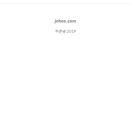
면 모두가 알 수 있고 3. 해당과 당직타임/파트
구성이 언제부터인지 알 수 있고 4. 구성원들의
전화번호(콜번호)를 알 수 있고 5. 당직표 제작
jnheo.com
시 '템플릿기능'을 이용하여 매달 한번의 클릭
으로 ..
허준녕 2019