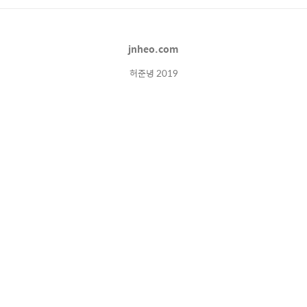
면 모두가 알 수 있고 3. 해당과 당직타임/파트
구성이 언제부터인지 알 수 있고 4. 구성원들의
전화번호(콜번호)를 알 수 있고 5. 당직표 제작
jnheo.com
시 '템플릿기능'을 이용하여 매달 한번의 클릭
으로 ..
허준녕 2019