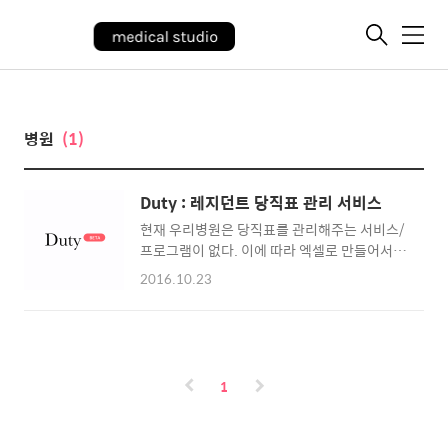
메
뉴
병원
(1)
Duty : 레지던트 당직표 관리 서비스
현재 우리병원은 당직표를 관리해주는 서비스/
프로그램이 없다. 이에 따라 엑셀로 만들어서 관
련 부서에 당직표를 직접 프린트해서 나눠줄 수
2016.10.23
밖에 없다. 주로 병동과 외래에 배포하고, 타과
에서는 응급콜이 있어도 누가 당직인지 알 수가
없다. 이에 맞춰 의국장 취임기념(?)으로 만들
어보았다. Duty 제작의 가장 큰 이유는 : 병동/
타과/외래 등 에서 현재 누구를 콜해야할지 아
1
는 것 이다. 추가로, 1. 타과/해당과에서 당직표
를 언제나 확인할 수 있고 2. 당직을 바꿀때 공
지를 날리거나 할 필요 없이 프로그램에서 바꾸