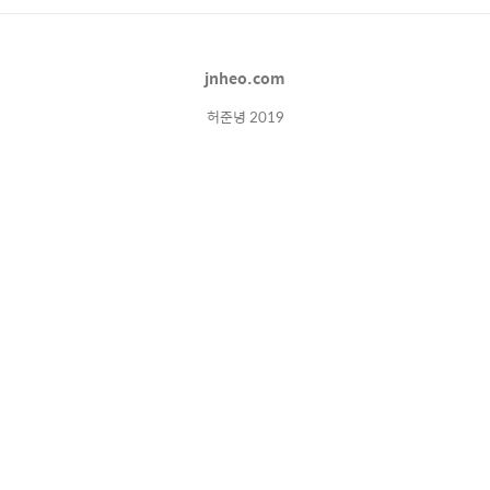
작하는데, '아맞다 주말에 환자 상태를 확인한적
이 없다니...'라는 생각과 함께 얼굴이 창백해지
며 제발 환자에게 아무일도 없이, 더 나빠진것
jnheo.com
없이 그대로 잘 지내야할텐데라며엄청난 초조
함과 함께 병실에 들어가면서 꿈은 끝났다. ..
허준녕 2019