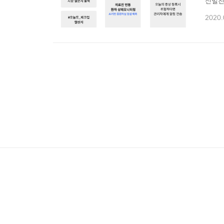
선별진료
의 St
2020.
래 앓던