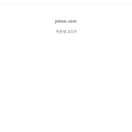
군의관과 지휘관과 관리 지침 소통가능 이 두가
지 메인 기능을 갖춘, 간단한 웹앱을 제작하였
다. 현재 시연목적으로 웹상에 올라가있으며 아
jnheo.com
래주소로 접속이 가능하다: (ID : test-id / PW :
Qwer..
허준녕 2019