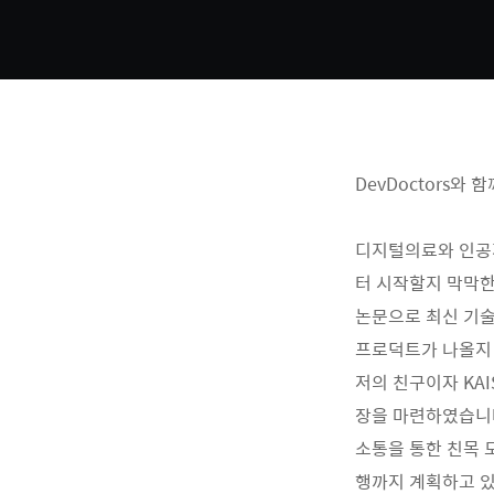
DevDoctors와 
디지털의료와 인공지
터 시작할지 막막한
논문으로 최신 기술
프로덕트가 나올지 
저의 친구이자 KAI
장을 마련하였습니
소통을 통한 친목 
행까지 계획하고 