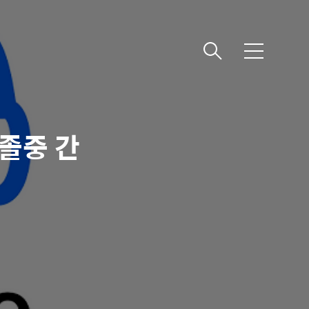
메
뉴
뇌졸중 간