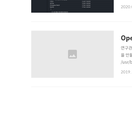
2020.
Op
연구관
을 만
/usr/
(aka 
2019.
젼번호로