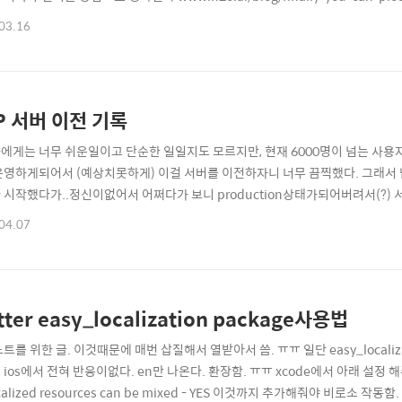
H2O Decision Trees in R | H2O.ai January 15, 2019 | Data Science, Mach
03.16
P 서버 이전 기록
에게는 너무 쉬운일이고 단순한 일일지도 모르지만, 현재 6000명이 넘는 사용자
운영하게되어서 (예상치못하게) 이걸 서버를 이전하자니 너무 끔찍했다. 그래서 남기는
시작했다가..정신이없어서 어쩌다가 보니 production상태가되어버려서(?) 서버를
시키고 이미지를 생성한다. ----service down---- 2. 이미지가 생성되면 서버를 다
04.07
 새로운 서버를 생성한다. 4. 이 서버에다가 ssh접근이 가능하도록 포트포워딩을 신
tter easy_localization package사용법
트를 위한 글. 이것때문에 매번 삽질해서 열받아서 씀. ㅠㅠ 일단 easy_localizat
ios에서 전혀 반응이없다. en만 나온다. 환장함. ㅠㅠ xcode에서 아래 설정 해주고 
calized resources can be mixed - YES 이것까지 추가해줘야 비로소 작동