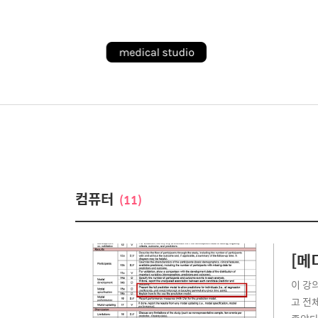
컴퓨터
(11)
[메
이 강
고 전