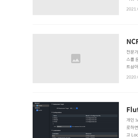
Plot 
2021.
NC
전문가
스를 
트삼아 
를 정지
2020.
반으로
Flu
개인 노
로하면 
고 Lo