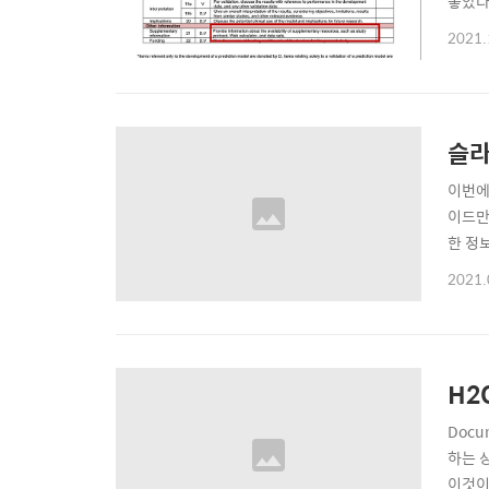
좋았다
습니다.
2021.
des
아니고,
슬라이
이번에 
이드만
한 정
업 자
2021.
난감했
export
H2
Docu
하는 상
이것이 더