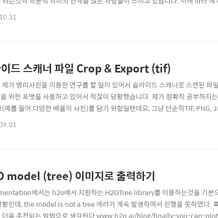
'라는것의 학문적 의미의 한계를 많은 사람들이 느끼고 있습니다. 이에 따라 에
 또는 적어도 reporting guideline에서 이런 ML모델을 사용할 수 있는 방법
10.31
cription을) 제시하도록 강제하는것이 앞으로 미래일 가능성이 높습니다. 이에
 이 ..
드 스캐너 파일 Crop & Export (tif)
제가 병리사진을 이용한 연구를 할 일이 있어서 슬라이드 스캐너로 스캔된 파일을 분석해
을 위한 포맷을 사용하고 있어서 적잖이 당황했습니다. 제가 정확히 공부하지는
보(예를 들어 다양한 배율의 사진)를 담기 위함일텐데요, 그냥 단순히TIF, PNG
체도 쉽지 않게 느껴졌습니다. 제 경우에는 스캐너 회사에서 윈도우즈에서만 돌아가
09.01
는데요, 그래서 OpenSlide라는 라이브러리를 이용하여 간단히 mouse drag
..
O model (tree) 이미지로 출력하기
mentation에서는 h2o에서 지원하는 H2OTree library를 이용하는것을 기본으
황인데, the model is not a tree 에러가 계속 발생하여서 진행을 못하였다. 
욱 추천되는 방법으로 생각된다 www.h2o.ai/blog/finally-you-can-plot-h2o-d